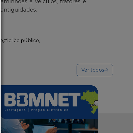
aminhões e veículos, tratores e
 antiguidades.
ão
,
#leilão público
,
Ver todos