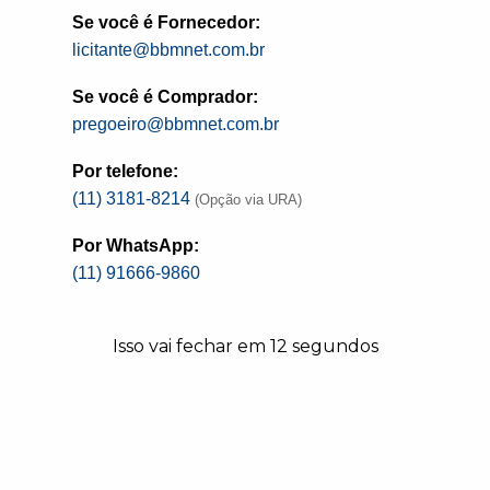
Se você é Fornecedor:
licitante@bbmnet.com.br
Se você é Comprador:
pregoeiro@bbmnet.com.br
Por telefone:
(11) 3181-8214
(Opção via URA)
Por WhatsApp:
a de Mato Grosso (CRM-MT), sediado em Cuiabá, 
(11) 91666-9860
 ativos ociosos, envolvendo itens como poltrona
a plataforma eletrônica BBMNET Leilões, adminis
Isso vai fechar em
11
segundos