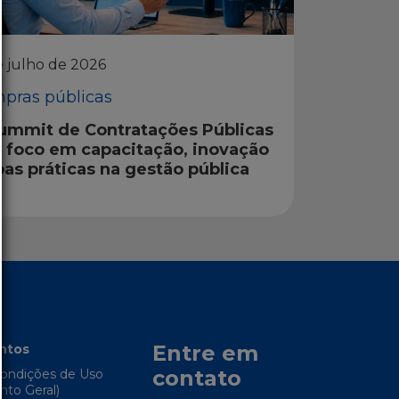
e julho de 2026
pras públicas
Summit de Contratações Públicas
á foco em capacitação, inovação
oas práticas na gestão pública
Entre em
ntos
contato
ondições de Uso
to Geral)