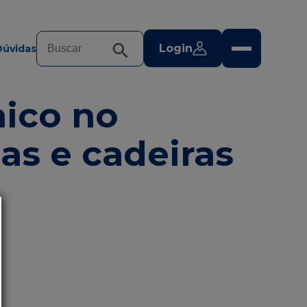
Login
Dúvidas
nico no
s e cadeiras