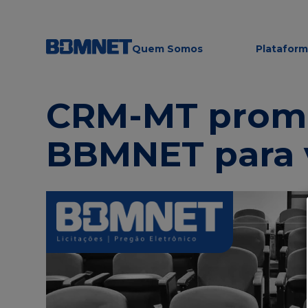
Quem Somos
Platafor
CRM-MT promov
BBMNET para v