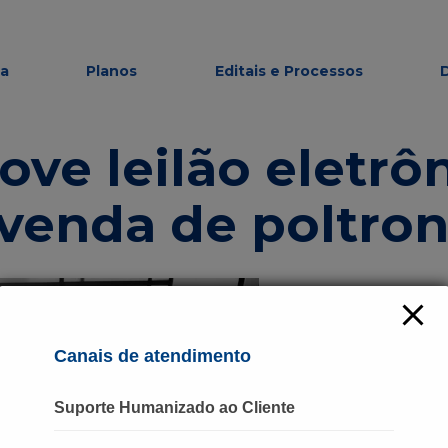
modal-check
ma
Planos
Editais e Processos
e leilão eletrô
enda de poltrona
Canais de atendimento
Suporte Humanizado ao Cliente