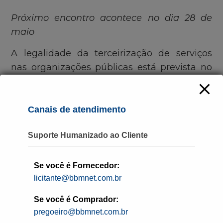
Próximo encontro acontece no dia 28 de
maio
A legalidade da terceirização de serviços
nas organizações públicas está prevista no
Brasil desde 1967, a partir do Decreto-Lei nº
200. O texto prevê a possibilidade de a
Administração desobrigar-se da realização
Canais de atendimento
material de atividades executivas,
Suporte Humanizado ao Cliente
recorrendo, sempre que possível, à
execução indireta, mediante contrato,
precedido, em regra, por meio de licitação
Se você é Fornecedor:
pública. A prática, existente há mais de 50
licitante@bbmnet.com.br
anos, passou por algumas alterações com a
Se você é Comprador:
chegada da Nova Lei de Licitações
(Lei
pregoeiro@bbmnet.com.br
14.133/2021)
e, mais ainda, nos últimos oito