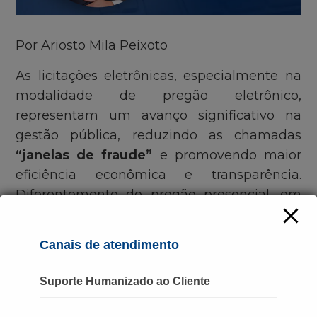
Por Ariosto Mila Peixoto
As licitações eletrônicas, especialmente na
modalidade de pregão eletrônico,
representam um avanço significativo na
gestão pública, reduzindo as chamadas
“janelas de fraude”
e promovendo maior
eficiência econômica e transparência.
Diferentemente do pregão presencial, em
que o contato físico entre os atores do
processo pode facilitar conchavos e acordos
Canais de atendimento
ilícitos, o pregão eletrônico assegura o
anonimato dos licitantes durante as fases
Suporte Humanizado ao Cliente
mais críticas, como a abertura de propostas
e a disputa de preços. Os participantes são