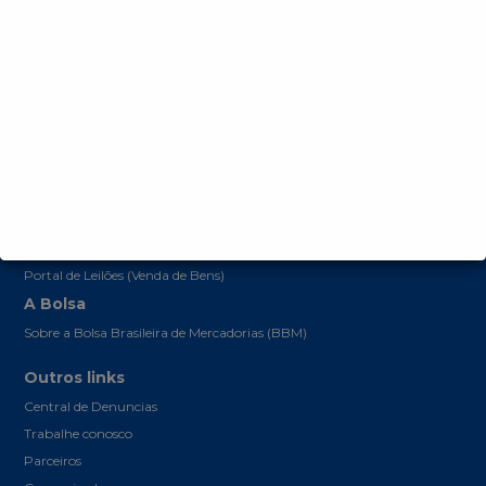
A Plataforma BBMNET
Licitações
Licitante (Fornecedor)
Promotor (Comprador)
Sociedade (Acesso Cidadão)
Editais publicados neste portal
Editais publicados no sistema anterior (Somente para Consultas)
Portal de Leilões (Venda de Bens)
A Bolsa
Sobre a Bolsa Brasileira de Mercadorias (BBM)
Outros links
Central de Denuncias
Trabalhe conosco
Parceiros