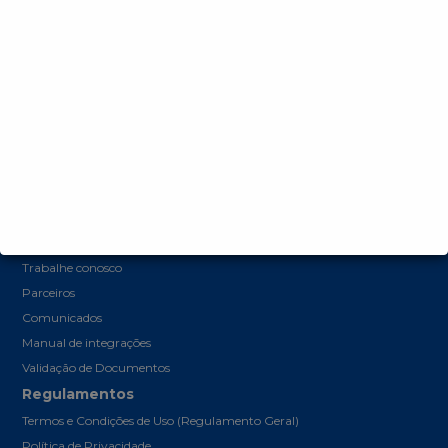
Promotor (Comprador)
Sociedade (Acesso Cidadão)
Editais publicados neste portal
Editais publicados no sistema anterior (Somente para Consultas)
Portal de Leilões (Venda de Bens)
A Bolsa
Sobre a Bolsa Brasileira de Mercadorias (BBM)
Outros links
Central de Denuncias
Trabalhe conosco
Parceiros
Comunicados
Manual de integrações
Validação de Documentos
Regulamentos
Termos e Condições de Uso (Regulamento Geral)
Política de Privacidade