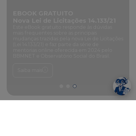
EBOOK GRATUITO
Nova Lei de Licitações 14.133/21
Este eBook gratuito responde às dúvidas
mais frequentes sobre as principais
mudanças trazidas pela nova Lei de Licitações
(Lei 14.133/21) e faz parte da série de
o
mentorias online oferecida em 2024 pelo
BBMNET e Observatório Social do Brasil.
Saiba mais
Atendimento ao Usuário