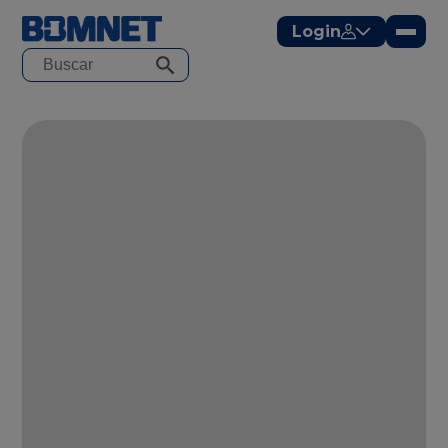
modal-check
Login