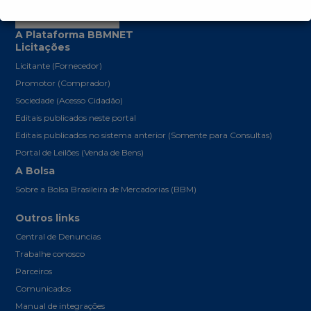
A Plataforma BBMNET
Licitações
Licitante (Fornecedor)
Promotor (Comprador)
Sociedade (Acesso Cidadão)
Editais publicados neste portal
Editais publicados no sistema anterior (Somente para Consultas)
Portal de Leilões (Venda de Bens)
A Bolsa
Sobre a Bolsa Brasileira de Mercadorias (BBM)
Outros links
Central de Denuncias
Trabalhe conosco
Parceiros
Comunicados
Manual de integrações