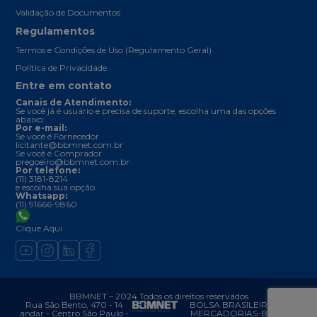
Validação de Documentos
Regulamentos
Termos e Condições de Uso (Regulamento Geral)
Política de Privacidade
Entre em contato
Canais de Atendimento:
Se você já é usuário e precisa de suporte, escolha uma das opções
abaixo:
Por e-mail:
Se você é Fornecedor
licitante@bbmnet.com.br
Se você é Comprador
pregoeiro@bbmnet.com.br
Por telefone:
(11) 3181-8214
e escolha sua opção
Whatsapp:
(11) 91666-9860
Clique Aqui
BBMNET – 2024 Todos os direitos reservados
Rua São Bento, 470 - 14
BOLSA BRASILEIRA DE
andar - Centro São Paulo -
MERCADORIAS-BBM –