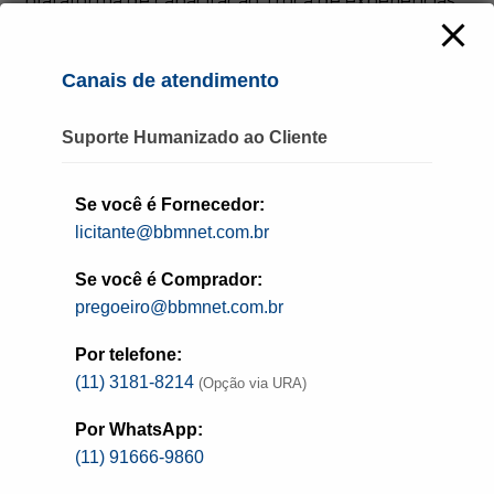
plataforma de capacitação, troca de experiências
e networking, com ferramentas práticas e
conhecimento atualizado sobre a Nova Lei de
Licitações
(Lei 14.133/2021)
, sendo uma
Canais de atendimento
oportunidade única de aprendizado e troca de
experiências.
Suporte Humanizado ao Cliente
Serviço:
Se você é Fornecedor:
Pregoeiros Summit
licitante@bbmnet.com.br
Local: Centro de Convenções Centro-Sul
Se você é Comprador:
Endereço: Av. Gov. Gustavo Richard, 850 Centro –
pregoeiro@bbmnet.com.br
Florianópolis – SC
Data: 19 a 21 de fevereiro
Por telefone:
(11) 3181-8214
(Opção via URA)
Inscrições:
pregoeirossummit.com.br
Por WhatsApp:
(11) 91666-9860
Sobre o BBMNET