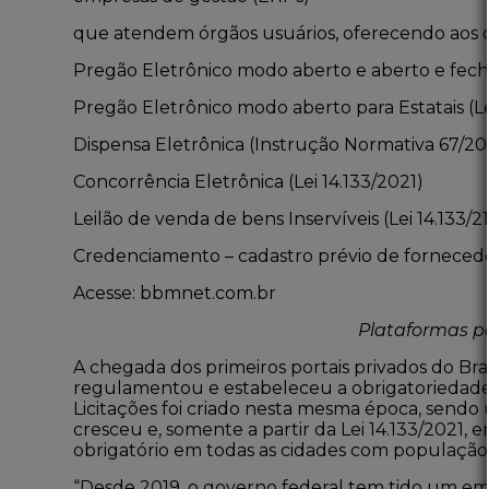
que atendem órgãos usuários, oferecendo aos ó
Pregão Eletrônico modo aberto e aberto e fec
Pregão Eletrônico modo aberto para Estatais
(L
Dispensa Eletrônica
(Instrução Normativa 67/20
Concorrência Eletrônica
(Lei 14.133/2021)
Leilão de venda de bens Inservíveis
(Lei 14.133/21
Credenciamento – cadastro prévio de forneced
Acesse:
bbmnet.com.br
Plataformas pa
A chegada dos primeiros portais privados do Bra
regulamentou e estabeleceu a obrigatoriedade 
Licitações foi criado nesta mesma época, sendo 
cresceu e, somente a partir da
Lei 14.133/2021
, 
obrigatório em todas as cidades com população 
“Desde 2019, o governo federal tem tido um emp