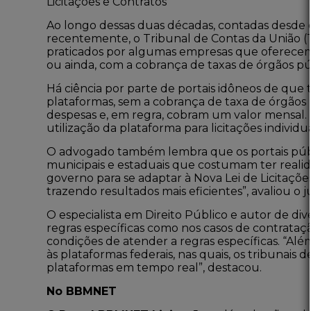
Licitações e Contratos”
Ao longo dessas duas décadas, contadas
desde o
recentemente, o Tribunal de Contas da União (T
praticados por algumas empresas que oferecem 
ou ainda, com a cobrança de taxas de órgãos pú
Há ciência por parte de portais idôneos de que t
plataformas, sem a cobrança de taxa de órgãos p
despesas e, em regra, cobram um valor mensal. 
utilização da plataforma para licitações individua
O advogado também lembra que os portais públic
municipais e estaduais que costumam ter realid
governo para se adaptar à Nova Lei de Licitações
trazendo resultados mais eficientes”, avaliou o ju
O especialista em Direito Público e autor de di
regras específicas como nos casos de contrataçã
condições de atender a regras específicas. “Alé
às plataformas federais, nas quais, os tribunais 
plataformas em tempo real”, destacou.
No BBMNET