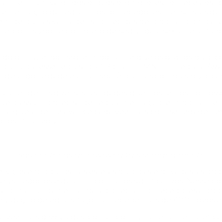
rar nenhum valor dos órgãos promotores, fornece aos lici
lementação da regra. Já os fornecedores mensalistas da 
 além de outras vantagens fornecidas pelo portal, como 
ne, com suporte completo de segunda a sexta-feira. O 
undo o TCU e, por isso, é importante que os órgãos públi
e ou não a esse requisito. O Portal BBMNET integra a
Ass
de a idoneidade e a transparência nas compras
públicas
ra atender às diversas realidades que nós temos no noss
ue o assunto precisa de regulamentação, é importante ‘s
para que a gente avance cada vez mais com seriedade, r
ios”, finalizou.
São centenas de novos editais semanalmente
ços e produtos nas esferas públicas e privadas, as opo
s negócios e garantir contratos significativos. Nesse c
ataforma fundamental para conectar fornecedores a opor
ulgação de editais. O jornal recebe mais de 400 novos e
a vez mais disputadas, contar com uma ferramenta efic