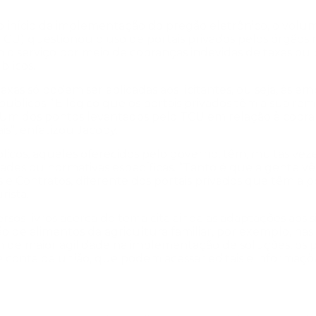
 início da implementação do pregão eletrônico, o volum
CU) questionou o uso de portais privados pelos órgãos m
o serviço por meio de cobranças indevidas de taxas ou 
blicos.
axas só podem ser aplicadas aos licitantes, ou seja, às e
úblicos. “É lógico que os portais privados têm a sua rem
Um dos pontos levantados pelo TCU em relação à cobranç
is”, enfatizou Jacoby.
os, aqueles oferecidos pelo governo, têm, muitas vezes
ades ou normativas específicas. “Tanto é que a gente vê
 e Contratos, diferente dos portais privados que têm a p
rista.
versos livros acerca do tema cita ainda as adaptações ao
o de alimentos da agricultura familiar, por exemplo, nas 
m de maior agilidade na implementação de soluções, os p
de conta da união, que podem acessar editais e informaçõe