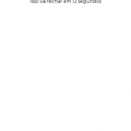
Isso vai fechar em
11
segundos
rgãos promotores com as seguintes modalidades de lici
hado
(Decreto 10.024/2019)
ei 13.303/2016)
21)
)
ores na forma da
Lei 14133/21
rticulares teriam melhores condições de atender a reg
sil acompanha o início das licitações em formato eletrôni
do pregão na forma preferencialmente eletrônica veio 
um dos primeiros portais privados do país. Passados qua
em vigor integral desde janeiro deste ano, o pregão no for
acima de 20 mil habitantes.
enho significativo para que todos os entes da federação