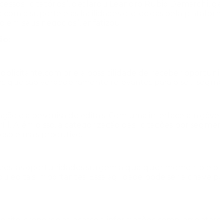
essos licitatórios”, declarou Leandro Rubio Demarchi,
 com o suporte e as facilidades oferecidas pela platafo
 em seus negócios”, enfatizou.
ão:
ldolicitante.com.br
é a possibilidade de receber oportunida
es que são verdadeiramente relevantes para o seu segme
egação e a pesquisa de editais. Com uma interface amigá
l. Além disso, a categorização das licitações por segme
oso e mais produtivo.
ezes, as oportunidades surgem a qualquer momento e o Jor
 editais importantes. Essa agilidade pode ser a chave pa
, o site proporciona acesso a informações complementare