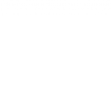
 grande avanço. Nesse sentido, os portais privados repr
al público do país – ComprasGov do governo federal -, ap
al pela amplitude do desafio que ele desempenha”, pont