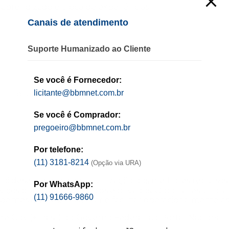
aprendizado e troca de experiências.
Canais de atendimento
Suporte Humanizado ao Cliente
Se você é Fornecedor:
licitante@bbmnet.com.br
– Florianópolis – SC
Se você é Comprador:
pregoeiro@bbmnet.com.br
Por telefone:
(11) 3181-8214
(Opção via URA)
foi desenvolvida com a utilização dos melhores recursos
Por WhatsApp:
erviços por agentes públicos e privados. O portal está t
(11) 91666-9860
entes que visam agilizar e facilitar operacionalmente as
 Gov (+Brasil) do Governo Federal, ao Portal Nacional 