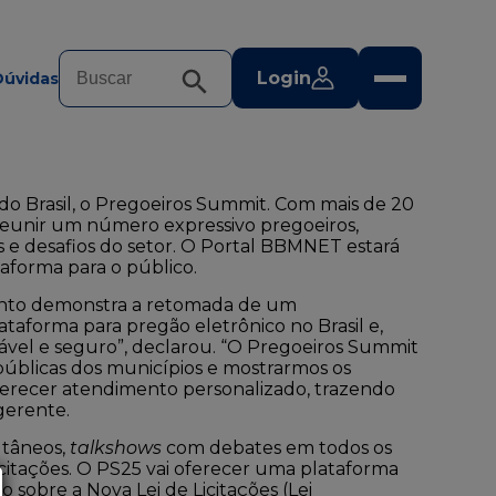
Login
Dúvidas
is do Brasil, o Pregoeiros Summit. Com mais de 20
 reunir um número expressivo pregoeiros,
ões e desafios do setor. O Portal BBMNET estará
aforma para o público.
ento demonstra a retomada de um
ataforma para pregão eletrônico no Brasil e,
ável e seguro”, declarou. “O Pregoeiros Summit
úblicas dos municípios e mostrarmos os
ferecer atendimento personalizado, trazendo
gerente.
ltâneos,
talkshows
com debates em todos os
icitações. O PS25 vai oferecer uma plataforma
o sobre a Nova Lei de Licitações
(Lei