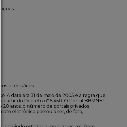
tações:
ras específicas
co. A data era 31 de maio de 2005 e a regra que
a partir do
Decreto n° 5.450
. O Portal BBMNET
se 20 anos, o número de portais privados
mato eletrônico passou a ser, de fato,
, incluindo estados e municípios, realizem