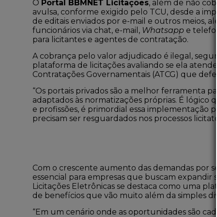
O
Portal BBMNET Licitações
, além de não cob
avulsa, conforme exigido pelo TCU, desde a imp
de editais enviados por e-mail e outros meios,
funcionários via chat, e-mail,
Whatsapp
e telefo
para licitantes e agentes de contratação.
A cobrança pelo valor adjudicado é ilegal, seg
plataforma de licitações avaliando se ela atend
Contratações Governamentais (ATCG) que defen
“Os portais privados são a melhor ferramenta pa
adaptados às normatizações próprias. É lógico q
e profissões, é primordial essa implementação 
precisam ser resguardados nos processos licitatór
Com o crescente aumento das demandas por servi
essencial para empresas que buscam expandir seu
Licitações Eletrônicas se destaca como uma pl
de benefícios que vão muito além da simples div
“Em um cenário onde as oportunidades são cad