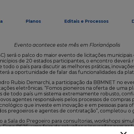
modal-check
ma
Planos
Editais e Processos
Evento acontece este mês em Florianópolis
 (SC) será o palco do maior evento de licitações municipa
icípios de 20 estados participantes, o encontro deverá
de todo o país para discutir as melhores práticas, inovaç
á a oportunidade de falar das funcionalidades da plat
dro Rubio Demarchi, a participação da BBMNET no ev
ações eletrônicas. “Fomos pioneiros na oferta de uma pl
es de todo país um sistema extremamente robusto, confi
ovos agentes responsáveis pelos processos de compras p
cnológico que investe em inovação e em pessoas para o
a dos pregoeiros e agentes de contratação”, completou o 
 a Sala do Pregoeiro para consultorias,
workshops
simu
a Expo PS25, uma feira de soluções e inovações para as l
king, com ferramentas práticas e conhecimento atualizad