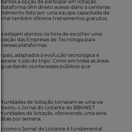
tantes a opção de participar em licitação
plataforma têm direito acesso diário a centenas
atendimento feito por uma equipe capacitada de
portal também oferece treinamentos gratuitos
cos estejam atentos na hora de escolher uma
ociação das Empresas de Tecnologia para
 nessas plataformas.
o país, adaptados à evolução tecnológica e
eparar o joio do trigo’. Como em todas as áreas
esguardando os interesses públicos que
rtunidades de licitação tornaram-se uma via
ontexto, o
Jornal do Licitante
do BBMNET
tunidades de licitação, oferecendo uma série
ditais por semana.
az como o
Jornal do Licitante
é fundamental