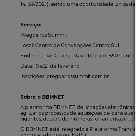
14.133/2021)
, sendo uma oportunidade única de 
Serviço:
Pregoeiros Summit
Local: Centro de Convenções Centro-Sul
Endereço: Av. Gov. Gustavo Richard, 850 Centro 
Data: 19 a 21 de fevereiro
Inscrições:
pregoeirossummit.com.br
Sobre o BBMNET
A plataforma BBMNET de licitações eletrônicas 
agilizar os processos de aquisições de bens e s
vigentes, dotado de inúmeras ferramentas intelig
O BBMNET está integrado à Plataforma Transfere
empresas de gestão (ERPs)