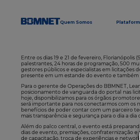
Quem Somos
Platafor
Entre os dias 19 e 21 de fevereiro, Florianópolis
palestrantes, 24 horas de programação, 500 mun
gestores públicos e especialistas em licitações 
presente em um estande do evento e também ter
Para o gerente de Operações do BBMNET, Lean
posicionamento de vanguarda do portal nas licit
hoje, disponibilizamos para os órgãos promotor
será importante para nos conectarmos com os n
benefícios de poder contar com um parceiro te
mais transparência e segurança para o dia a di
Além do palco central, o evento está preparando
dias de evento, premiações, confraternização e 
de capacitação, troca de experiências e networ