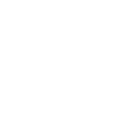
oportunidade e se cadastrar na plataforma BBMNET Licit
itos regulatórios. O suporte ao usuário também é um dife
gação. Será também um ponto de encontro para empresas
ão para os licitantes. Muitas vezes, participar de licit
 valor agregado direcionados ao licitante, possibilitando
adas ao seu negócio, as empresas podem se tornar mais 
de apresentar propostas bem elaboradas aumentam as cha
to em termos de receita quanto de reputação no mercado
o
jornaldolicitante.com.br
para expandir sua atuação 
Disputa ocorre no dia 9 de setembro
á realizando uma licitação na modalidade de Sistema de
.133/2021)
. O edital visa o fornecimento de diversos medic