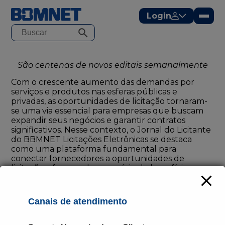
modal-check
Login
São centenas de novos editais semanalmente
Com o crescente aumento das demandas por
serviços e produtos nas esferas públicas e
privadas, as oportunidades de licitação tornaram-
se uma via essencial para empresas que buscam
expandir seus negócios e garantir contratos
significativos. Nesse contexto, o
Jornal do Licitante
do BBMNET Licitações Eletrônicas se destaca
como uma plataforma fundamental para
conectar fornecedores a oportunidades de
licitação, oferecendo uma série de benefícios que
vão muito além da simples divulgação de editais.
O jornal recebe mais de 400 novos editais por
semana.
Canais de atendimento
“Em um cenário onde as oportunidades são cada
vez mais disputadas, contar com uma ferramenta