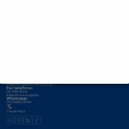
Parceiros
Comunicados
Manual de integrações
Validação de Documentos
Regulamentos
Termos e Condições de Uso (Regulamento Geral)
Política de Privacidade
Entre em contato
Canais de Atendimento:
Se você já é usuário e precisa de suporte, escolha uma das opções
abaixo:
Por e-mail:
Se você é Fornecedor
licitante@bbmnet.com.br
Se você é Comprador
pregoeiro@bbmnet.com.br
Por telefone:
(11) 3181-8214
e escolha sua opção
Whatsapp:
(11) 91666-9860
Clique Aqui