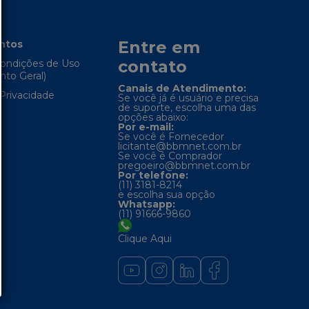
Entre em
ntos
contato
ondições de Uso
to Geral)
Canais de Atendimento:
 Privacidade
Se você já é usuário e precisa
de suporte, escolha uma das
opções abaixo:
Por e-mail:
Se você é Fornecedor
licitante@bbmnet.com.br
Se você é Comprador
pregoeiro@bbmnet.com.br
Por telefone:
(11) 3181-8214
e escolha sua opção
Whatsapp:
(11) 91666-9860
Clique Aqui