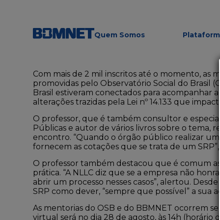
Quem Somos
Platafor
Com mais de 2 mil inscritos até o momento, as m
promovidas pelo Observatório Social do Brasil 
Brasil estiveram conectados para acompanhar ao
alterações trazidas pela Lei nº 14.133 que impa
O professor, que é também consultor e especiali
Públicas e autor de vários livros sobre o tema,
encontro. “Quando o órgão público realizar uma
fornecem as cotações que se trata de um SRP”
O professor também destacou que é comum as 
prática. “A NLLC diz que se a empresa não honra
abrir um processo nesses casos”, alertou. Desde
SRP como dever, “sempre que possível” a sua a
As mentorias do OSB e do BBMNET ocorrem sem
virtual será no dia 28 de agosto, às 14h (horário 