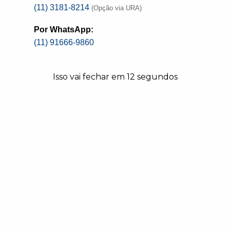
(11) 3181-8214
(Opção via URA)
entorias sobre a Nova Lei de Licitações e Contratos (NLL
(OSB) e o Portal BBMNET, tiveram esta semana mais uma 
Por WhatsApp:
 vivo a apresentação do professor e advogado, Ricardo 
(11) 91666-9860
ctaram no Sistema de Registro de Preços (SRP) na adminis
sta em Licitações e Contratos Administrativos, sócio-fu
 respondeu às dúvidas dos participantes ao vivo e levan
Isso vai fechar em
12
segundos
 disputa pelo Sistema de Registro de Preços, ele preci
, pontuou.
empresas escolhidas não honrarem seus preços, porém,
r o valor apresentado no registro, ela deve ser punida e 
 a sua redação original, publicada em 21 de junho de 199
doção.
pre na última quarta-feira de cada mês, com encerra
e Brasília), ao vivo pelo
Teams
. As inscrições são gratuita