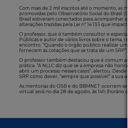
Com mais de 2 mil inscritos até o momento, as m
promovidas pelo Observatório Social do Brasil 
Brasil estiveram conectados para acompanhar ao
alterações trazidas pela Lei nº 14.133 que impa
O professor, que é também consultor e especiali
Públicas e autor de vários livros sobre o tema,
encontro. “Quando o órgão público realizar uma
fornecem as cotações que se trata de um SRP”
O professor também destacou que é comum as 
prática. “A NLLC diz que se a empresa não honra
abrir um processo nesses casos”, alertou. Desde
SRP como dever, “sempre que possível” a sua a
As mentorias do OSB e do BBMNET ocorrem sem
virtual será no dia 28 de agosto, às 14h (horário d