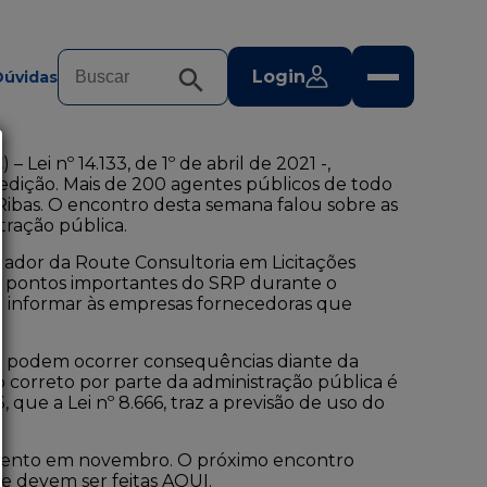
Login
Dúvidas
C) –
Lei nº 14.133, de 1º de abril de 2021
-,
edição. Mais de 200 agentes públicos de todo
Ribas. O encontro desta semana falou sobre as
tração pública.
ndador da Route Consultoria em Licitações
tou pontos importantes do SRP durante o
sa informar às empresas fornecedoras que
 podem ocorrer consequências diante da
o correto por parte da administração pública é
3, que a
Lei nº 8.666
, traz a previsão de uso do
mento em novembro. O próximo encontro
s e devem ser feitas
AQUI
.