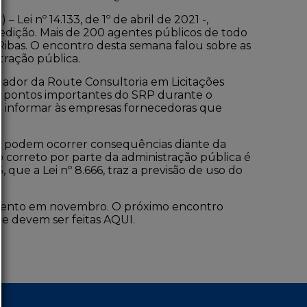
C) –
Lei nº 14.133, de 1º de abril de 2021
-,
edição. Mais de 200 agentes públicos de todo
Ribas. O encontro desta semana falou sobre as
tração pública.
ndador da Route Consultoria em Licitações
tou pontos importantes do SRP durante o
sa informar às empresas fornecedoras que
 podem ocorrer consequências diante da
o correto por parte da administração pública é
3, que a
Lei nº 8.666
, traz a previsão de uso do
mento em novembro. O próximo encontro
s e devem ser feitas
AQUI
.