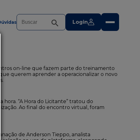
Login
Dúvidas
ontros on-line que fazem parte do treinamento
os que querem aprender a operacionalizar o novo
s.
ora. “A Hora do Licitante” tratou do
ção. Ao final do encontro virtual, foram
anação de Anderson Tieppo, analista