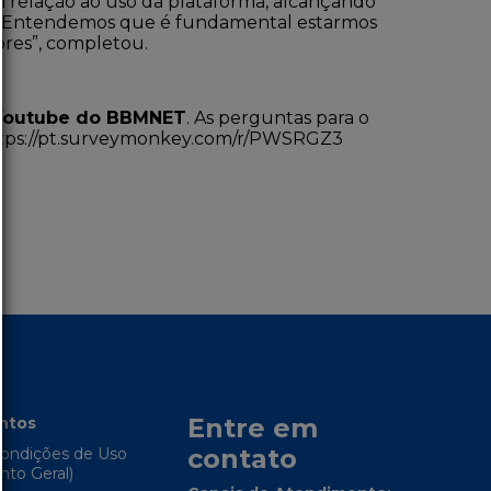
m relação ao uso da plataforma, alcançando
po. “Entendemos que é fundamental estarmos
ores”, completou.
Youtube do BBMNET
. As perguntas para o
tps://pt.surveymonkey.com/r/PWSRGZ3
Entre em
ntos
contato
ondições de Uso
to Geral)