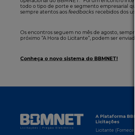
operacional do BBMNET. “Foi um encontro intere
todo o tipo de porte e segmento empresarial q
sempre atentos aos
feedbacks
recebidos dos us
Os encontros seguem no mês de agosto, sempre às 
próximo “A Hora do Licitante”, podem ser envia
Conheça o novo sistema do BBMNET!
A Plataforma B
Licitações
Licitante (Fornece