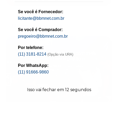
Se você é Fornecedor:
licitante@bbmnet.com.br
Ultímas Notícias
Ver todos
Se você é Comprador:
pregoeiro@bbmnet.com.br
Por telefone:
(11) 3181-8214
(Opção via URA)
Por WhatsApp:
(11) 91666-9860
Isso vai fechar em
12
segundos
5 de agosto de 2026