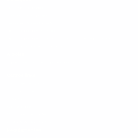
Licitante (Fornecedor)
Promotor (Comprador)
Sociedade (Acesso Cidadão)
Editais publicados neste portal
Editais publicados no sistema anterior (Somente para Consultas)
Portal de Leilões (Venda de Bens)
A Bolsa
Sobre a Bolsa Brasileira de Mercadorias (BBM)
Outros links
Central de Denuncias
Trabalhe conosco
Parceiros
Comunicados
Manual de integrações
Validação de Documentos
Regulamentos