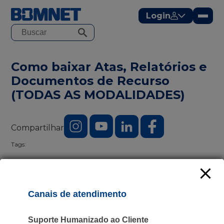
modal-check
Login
Como baixar Atas, Relatórios e
Documentos de Recurso
(TODAS AS MODALIDADES)
Compartilhar
Tags:
Canais de atendimento
Suporte Humanizado ao Cliente