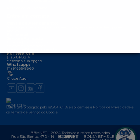
Termos e Condições de Uso (Regulamento Geral)
Política de Privacidade
Entre em contato
Canais de Atendimento:
Se você já é usuário e precisa de suporte, escolha uma das opções
abaixo:
Por e-mail:
Se você é Fornecedor
licitante@bbmnet.com.br
Se você é Comprador
pregoeiro@bbmnet.com.br
Por telefone:
(11) 3181-8214
e escolha sua opção
Whatsapp:
(11) 91666-9860
Clique Aqui
Este site é protegido pelo reCAPTCHA e aplicam-se a
Política de Privacidade
e
os
Termos de Serviço
do Google.
BBMNET – 2024 Todos os direitos reservados
Rua São Bento, 470 - 14
BOLSA BRASILEIRA DE