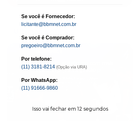
Se você é Fornecedor:
licitante@bbmnet.com.br
Ultímas Notícias
Ver todos
Se você é Comprador:
pregoeiro@bbmnet.com.br
Por telefone:
(11) 3181-8214
(Opção via URA)
Por WhatsApp:
(11) 91666-9860
Isso vai fechar em
12
segundos
5 de agosto de 2026