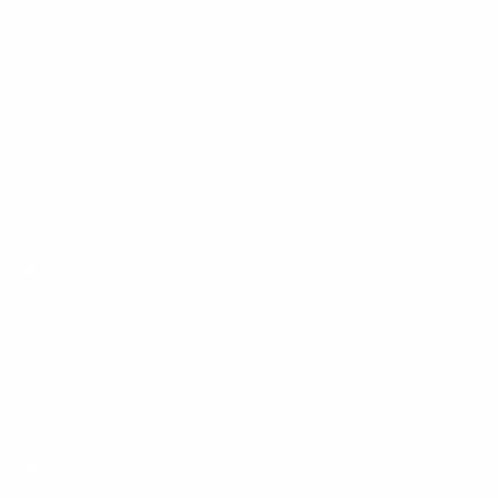
Licitante (Fornecedor)
Promotor (Comprador)
Sociedade (Acesso Cidadão)
Editais publicados neste portal
Editais publicados no sistema anterior (Somente para Consultas)
Portal de Leilões (Venda de Bens)
A Bolsa
Sobre a Bolsa Brasileira de Mercadorias (BBM)
Outros links
Central de Denuncias
Trabalhe conosco
Parceiros
Comunicados
Manual de integrações
Validação de Documentos
Regulamentos