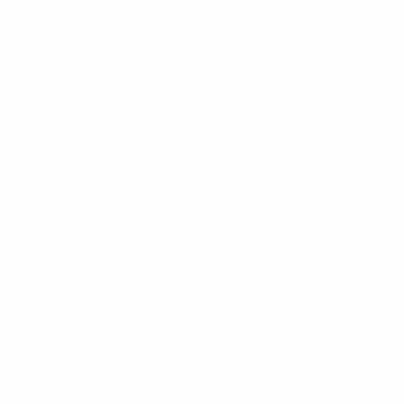
Promotor (Comprador)
Sociedade (Acesso Cidadão)
Editais publicados neste portal
Editais publicados no sistema anterior (Somente para Consultas)
Portal de Leilões (Venda de Bens)
A Bolsa
Sobre a Bolsa Brasileira de Mercadorias (BBM)
Outros links
Central de Denuncias
Trabalhe conosco
Parceiros
Comunicados
Manual de integrações
Validação de Documentos
Regulamentos
Termos e Condições de Uso (Regulamento Geral)
Política de Privacidade