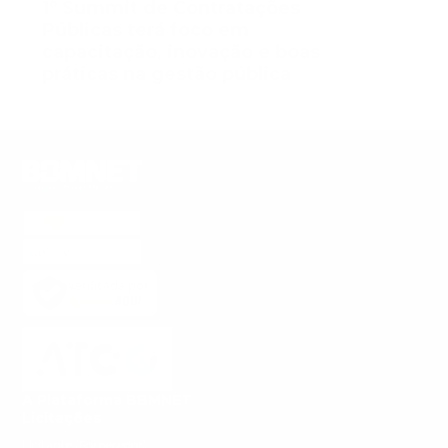
1º Summit de Contratações
Públicas terá foco em
capacitação, inovação e boas
práticas na gestão pública
Verificada por
A Plataforma BBMNET
Licitações
Licitante (Fornecedor)