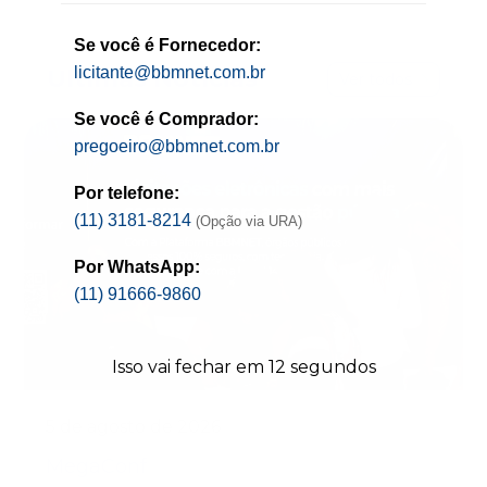
Se você é Fornecedor:
licitante@bbmnet.com.br
Ultímas Notícias
Ver todos
Se você é Comprador:
pregoeiro@bbmnet.com.br
Por telefone:
(11) 3181-8214
(Opção via URA)
Por WhatsApp:
(11) 91666-9860
Isso vai fechar em
12
segundos
5 de agosto de 2026
MegaConf