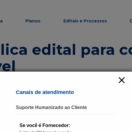
modal-check
ma
Planos
Editais e Processos
lica edital para 
el
Canais de atendimento
Suporte Humanizado ao Cliente
Se você é Fornecedor: