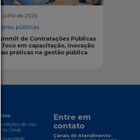
e julho de 2026
pras públicas
Summit de Contratações Públicas
á foco em capacitação, inovação
oas práticas na gestão pública
Entre em
ntos
contato
ondições de Uso
to Geral)
Canais de Atendimento:
 Privacidade