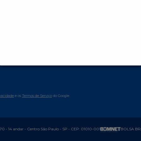
Outros links
 Cidadão)
Central de Denuncias
 neste
Trabalhe conosco
Parceiros
 no sistema
 para
Comunicados
Manual de integrações
(Venda de
Validação de Documentos
ivacidade
e os
Termos de Serviço
do Google.
70 - 14 andar - Centro São Paulo - SP - CEP: 01010-001
BOLSA BRA