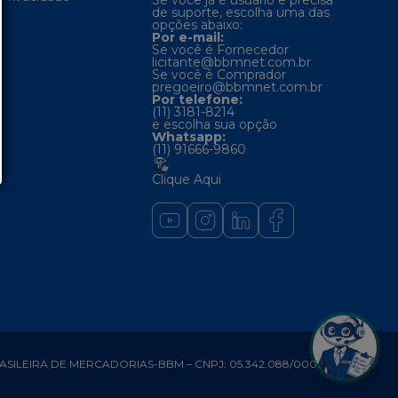
Se você já é usuário e precisa
de suporte, escolha uma das
opções abaixo:
Por e-mail:
Se você é Fornecedor
licitante@bbmnet.com.br
Se você é Comprador
pregoeiro@bbmnet.com.br
Por telefone:
(11) 3181-8214
e escolha sua opção
Whatsapp:
(11) 91666-9860
Clique Aqui
SILEIRA DE MERCADORIAS-BBM – CNPJ: 05.342.088/0001-43