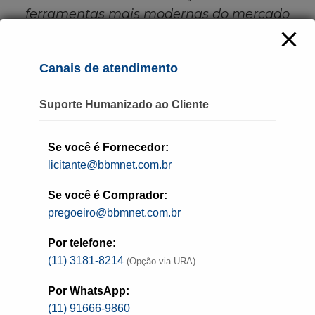
ferramentas mais modernas do mercado
Canais de atendimento
A partir de agora, todos os tipos de acessos
aos sistemas do BBMNET passam a ser
Suporte Humanizado ao Cliente
realizadas em sua totalidade no endereço
www.bbmnet.com.br
, lançado
Se você é Fornecedor:
recentemente pela Bolsa Brasileira de
licitante@bbmnet.com.br
Mercadorias, marcando a conclusão do
período de migração entre os portais, com o
Se você é Comprador:
objetivo de oferecer a melhor experiência
pregoeiro@bbmnet.com.br
possível aos usuários do sistema. Além de
Por telefone:
navegação simplificada, o novo portal
(11) 3181-8214
(Opção via URA)
oferece mais agilidade na realização de
licitações, com ainda mais segurança e
Por WhatsApp:
(11) 91666-9860
confiabilidade nas disputas.