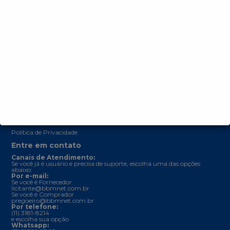
Outros links
Central de Denuncias
Trabalhe conosco
Parceiros
Comunicados
Manual de integrações
Validação de Documentos
Regulamentos
Termos e Condições de Uso (Regulamento Geral)
Política de Privacidade
Entre em contato
Canais de Atendimento:
Se você já é usuário e precisa de suporte, escolha uma das opções
abaixo:
Por e-mail:
Se você é Fornecedor
licitante@bbmnet.com.br
Se você é Comprador
pregoeiro@bbmnet.com.br
Por telefone:
(11) 3181-8214
e escolha sua opção
Whatsapp: