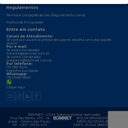
Regulamentos
Termos e Condições de Uso (Regulamento Geral)
Política de Privacidade
Entre em contato
Canais de Atendimento:
Se você já é usuário e precisa de suporte, escolha uma das opções
abaixo:
Por e-mail:
Se você é Fornecedor
licitante@bbmnet.com.br
Se você é Comprador
pregoeiro@bbmnet.com.br
Por telefone:
(11) 3181-8214
e escolha sua opção
Whatsapp:
(11) 91666-9860
Clique Aqui
BBMNET – 2024 Todos os direitos reservados
Rua São Bento, 470 - 14
BOLSA BRASILEIRA DE
andar - Centro São Paulo -
MERCADORIAS-BBM –
SP - CEP: 01010-001
CNPJ: 05.342.088/0001-43