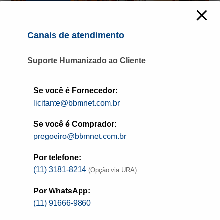
A Prefeitura de Várzea Paulista (SP) está
Canais de atendimento
com edital aberto para Registro de Preços
visando o fornecimento de diversos
Suporte Humanizado ao Cliente
instrumentos musicais destinados à
promoção cultural da Unidade Gestora
Se você é Fornecedor:
Municipal de Esporte, Cultura, Lazer e
licitante@bbmnet.com.br
Turismo, com recursos oriundos do Tesouro
Se você é Comprador:
Municipal.
pregoeiro@bbmnet.com.br
Por telefone:
(11) 3181-8214
(Opção via URA)
De acordo com a prefeitura, a compra de
instrumentos suprirá desde as demandas
Por WhatsApp:
internas, como escola de música e
(11) 91666-9860
apresentações institucionais, como ajudará