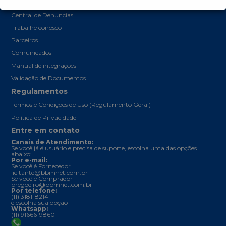
Outros links
Central de Denuncias
Trabalhe conosco
Parceiros
Comunicados
Manual de integrações
Validação de Documentos
Regulamentos
Termos e Condições de Uso (Regulamento Geral)
Política de Privacidade
Entre em contato
Canais de Atendimento:
Se você já é usuário e precisa de suporte, escolha uma das opções
abaixo:
Por e-mail:
Se você é Fornecedor
licitante@bbmnet.com.br
Se você é Comprador
pregoeiro@bbmnet.com.br
Por telefone:
(11) 3181-8214
e escolha sua opção
Whatsapp:
(11) 91666-9860