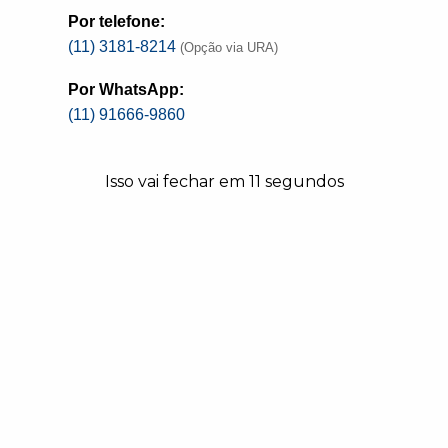
mentoria, pregoeiros do Paraná, Rio Grande
Por telefone:
do Sul, Rio de Janeiro, Minas Gerais, Santa
(11) 3181-8214
(Opção via URA)
Catarina, São Paulo, Pernambuco e
Por WhatsApp:
Amazonas e de outros estados interagiram
(11) 91666-9860
com o mentor.
Isso vai fechar em
11
segundos
O ETP é o documento que integra a fase de
planejamento das contratações públicas
para demonstrar a real necessidade da
contratação, além de analisar a viabilidade
técnica de implementá-la e instruir o
arcabouço básico para a elaboração do
Termo de Referência ou Projeto Básico,
outra etapa do processo licitatório e assunto
da próxima mentoria. “O objetivo é evitar