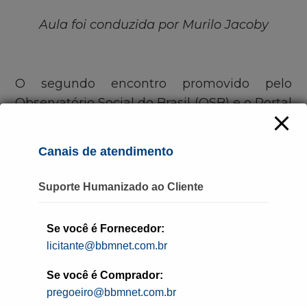
Aula foi conduzida por Murilo Jacoby
O segundo encontro promovido pelo
Observatório Social do Brasil (OSB) e o Portal
BBMNET reuniu em ambiente virtual 300
agentes públicos de diversas regiões do
Canais de atendimento
país. O encontro tratou do Estudo Técnico
Preliminar (ETP) na nova Lei de Licitações e
Suporte Humanizado ao Cliente
Contratos Administrativos
(Lei 14.133)
e foi
ministrado pelo diretor-presidente do
Se você é Fornecedor:
Instituto Protege, o advogado Murilo Jacoby,
licitante@bbmnet.com.br
responsável por conduzir duas horas de
apresentação e responder ao vivo às
Se você é Comprador:
pregoeiro@bbmnet.com.br
perguntas dos participantes. No chat da