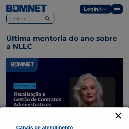
modal-check
Login
Última mentoria do ano sobre
a NLLC
Canais de atendimento