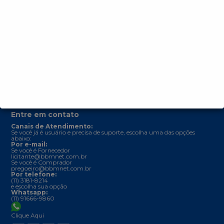
Central de Denuncias
Trabalhe conosco
Parceiros
Comunicados
Manual de integrações
Validação de Documentos
Regulamentos
Termos e Condições de Uso (Regulamento Geral)
Política de Privacidade
Entre em contato
Canais de Atendimento:
Se você já é usuário e precisa de suporte, escolha uma das opções
abaixo:
Por e-mail:
Se você é Fornecedor
licitante@bbmnet.com.br
Se você é Comprador
pregoeiro@bbmnet.com.br
Por telefone:
(11) 3181-8214
e escolha sua opção
Whatsapp:
(11) 91666-9860
Clique Aqui