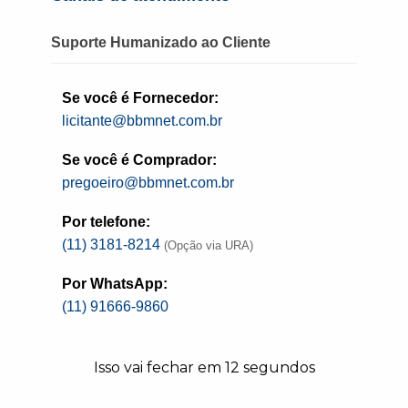
Suporte Humanizado ao Cliente
Se você é Fornecedor:
licitante@bbmnet.com.br
Se você é Comprador:
Na quarta-feira, 27 de novembro, às 14h,
pregoeiro@bbmnet.com.br
acontece a 10ª e última mentoria do ano
Por telefone:
sobre a NLLC promovida pelo Portal
(11) 3181-8214
(Opção via URA)
BBMNET o Observatório Social do Brasil.
Por WhatsApp:
O tema Fiscalização e Gestão de Contratos
(11) 91666-9860
Administrativos será ministrado pela
professora doutora e mestre pela PUC/SP,
Isso vai fechar em
11
segundos
especialista em Auditoria e Inovação no
Setor Público, advogada e consultora em