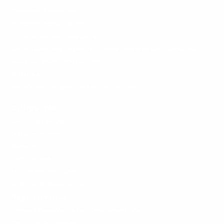
Promotor (Comprador)
Sociedade (Acesso Cidadão)
Editais publicados neste portal
Editais publicados no sistema anterior (Somente para Consultas)
Portal de Leilões (Venda de Bens)
A Bolsa
Sobre a Bolsa Brasileira de Mercadorias (BBM)
Outros links
Central de Denuncias
Trabalhe conosco
Parceiros
Comunicados
Manual de integrações
Validação de Documentos
Regulamentos
Termos e Condições de Uso (Regulamento Geral)
Política de Privacidade