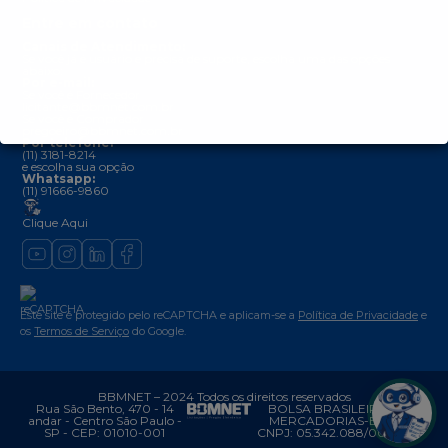
Entre em contato
Canais de Atendimento:
Se você já é usuário e precisa de suporte, escolha uma das opções
abaixo:
Por e-mail:
Se você é Fornecedor
licitante@bbmnet.com.br
Se você é Comprador
pregoeiro@bbmnet.com.br
Por telefone:
(11) 3181-8214
e escolha sua opção
Whatsapp:
(11) 91666-9860
Clique Aqui
Este site é protegido pelo reCAPTCHA e aplicam-se a
Política de Privacidade
e
os
Termos de Serviço
do Google.
BBMNET – 2024 Todos os direitos reservados
Rua São Bento, 470 - 14
BOLSA BRASILEIRA DE
andar - Centro São Paulo -
MERCADORIAS-BBM –
SP - CEP: 01010-001
CNPJ: 05.342.088/0001-43