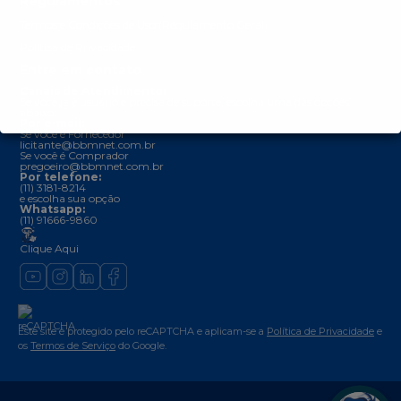
Regulamentos
Termos e Condições de Uso (Regulamento Geral)
Política de Privacidade
Entre em contato
Canais de Atendimento:
Se você já é usuário e precisa de suporte, escolha uma das opções
abaixo:
Por e-mail:
Se você é Fornecedor
licitante@bbmnet.com.br
Se você é Comprador
pregoeiro@bbmnet.com.br
Por telefone:
(11) 3181-8214
e escolha sua opção
Whatsapp:
(11) 91666-9860
Clique Aqui
Este site é protegido pelo reCAPTCHA e aplicam-se a
Política de Privacidade
e
os
Termos de Serviço
do Google.