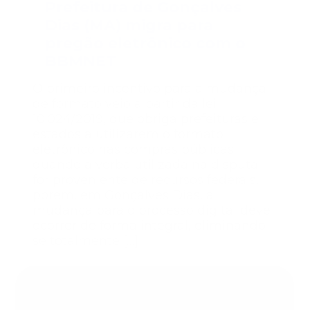
Prefeitura de Gonçalves
Dias (MA) migra para
pregão eletrônico com o
BBMNET
O primeiro incentivo para a mudança
de formato veio a partir da lei
10.024/2019, que obriga prefeituras e
estados a utilizarem o formato
eletrônico nas compras públicas
quando a verba utilizada na disputa
for proveniente de recursos federais,
porém, em Gonçalves Dias, a
mudança para o processo digital deve
ocorrer de forma integral, eliminando-
se totalmente […]