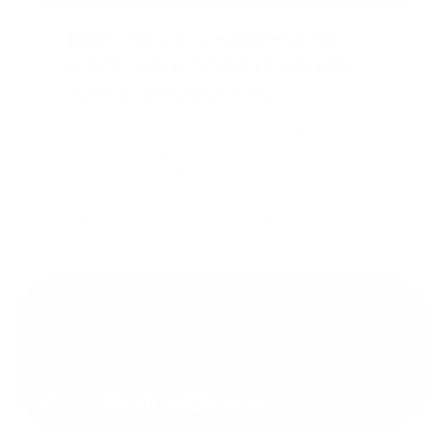
BBMNET é sinônimo de
tradição e confiança em
compras públicas
O Portal BBMNET nasceu junto com o
início do pregão eletrônico no Brasil e
nesses mais de 15 anos passou e segue
passando por constantes
modernizações atendendo a órgãos
públicos em diferentes cantos do país.