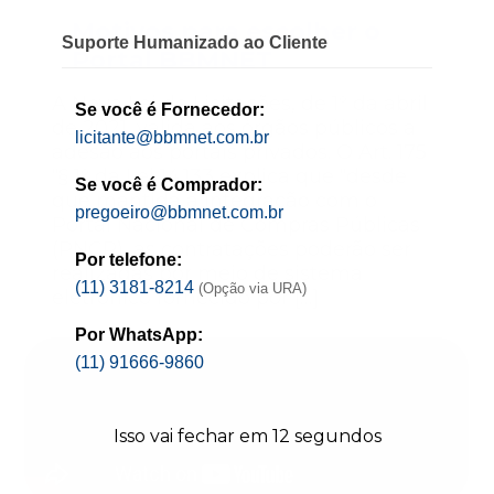
Motivos para escolher o
Suporte Humanizado ao Cliente
Portal BBMNET
A Nova Lei de Licitações, de 1º da abril
Se você é Fornecedor:
de 2021, valida aos órgãos públicos a
licitante@bbmnet.com.br
adesão aos portais privados. O Art. 175
“§ 1º da Lei 14.133 explica que “desde
Se você é Comprador:
que mantida a integração com o
pregoeiro@bbmnet.com.br
Portal Nacional de Compras Públicas
(PNCP), as contratações poderão ser
Por telefone:
realizadas por meio de sistema
(11) 3181-8214
(Opção via URA)
eletrônico fornecido por […]
Por WhatsApp:
(11) 91666-9860
Isso vai fechar em
11
segundos