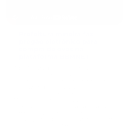
Prefeitura mineira faz
pregão eletrônico para
compra de ovos na
plataforma BBMNET
A prefeitura de Pará de Minas (MG)
publicou um edital na plataforma
BBMNET Licitações para compra de 27
mil dúzias de ovos para atender a
demandas de diferentes Secretarias
Municipais com o objetivo de
assegurar alimentação de qualidade
em escolas, creches e outras
instituições. O pregão eletrônico ocorre
nesta quinta-feira (18) e conta com