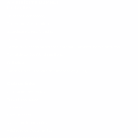
A Plataforma BBMNET
Licitações
Licitante (Fornecedor)
Promotor (Comprador)
Sociedade (Acesso Cidadão)
Editais publicados neste portal
Editais publicados no sistema anterior (Somente para Consultas)
Portal de Leilões (Venda de Bens)
A Bolsa
Sobre a Bolsa Brasileira de Mercadorias (BBM)
Outros links
Central de Denuncias
Trabalhe conosco
Parceiros
Comunicados
Manual de integrações
Validação de Documentos